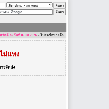
ัสดี ณ วันที่ 07.08.2026
»
โปรดซื้อขายด้วยความระมัดระวัง และใช้ความรอบค
ไม่แพง
การจัดส่ง