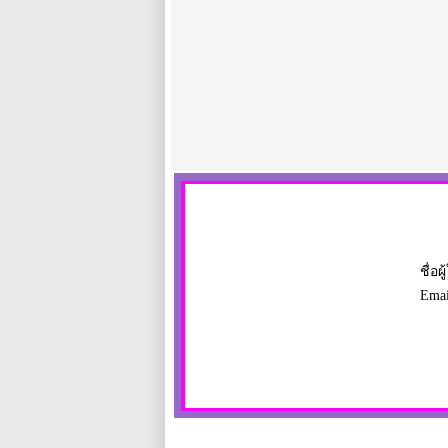
ชื่อผู
Ema