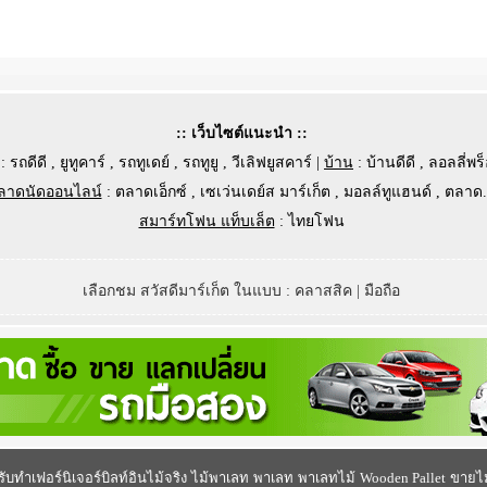
:: เว็บไซต์แนะนำ ::
:
รถดีดี
,
ยูทูคาร์
,
รถทูเดย์
,
รถทูยู
,
วีเลิฟยูสคาร์
|
บ้าน
:
บ้านดีดี
,
ลอลลี่พร
ลาดนัดออนไลน์
:
ตลาดเอ็กซ์
,
เซเว่นเดย์ส มาร์เก็ต
,
มอลล์ทูแฮนด์
,
ตลาด.
สมาร์ทโฟน แท็บเล็ต
:
ไทยโฟน
เลือกชม สวัสดีมาร์เก็ต ในแบบ :
คลาสสิค
|
มือถือ
รับทำเฟอร์นิเจอร์บิลท์อินไม้จริง
ไม้พาเลท
พาเลท
พาเลทไม้
Wooden Pallet
ขายไ