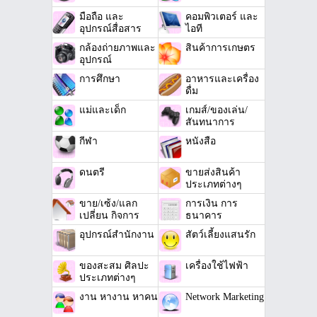
มือถือ และ
คอมพิวเตอร์ และ
อุปกรณ์สื่อสาร
ไอที
กล้องถ่ายภาพและ
สินค้าการเกษตร
อุปกรณ์
การศึกษา
อาหารและเครื่อง
ดื่ม
แม่และเด็ก
เกมส์/ของเล่น/
สันทนาการ
กีฬา
หนังสือ
ดนตรี
ขายส่งสินค้า
ประเภทต่างๆ
ขาย/เซ้ง/แลก
การเงิน การ
เปลี่ยน กิจการ
ธนาคาร
อุปกรณ์สำนักงาน
สัตว์เลี้ยงแสนรัก
ของสะสม ศิลปะ
เครื่องใช้ไฟฟ้า
ประเภทต่างๆ
งาน หางาน หาคน
Network Marketing