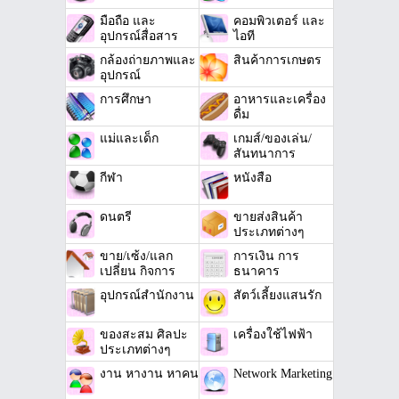
มือถือ และ
คอมพิวเตอร์ และ
อุปกรณ์สื่อสาร
ไอที
กล้องถ่ายภาพและ
สินค้าการเกษตร
อุปกรณ์
การศึกษา
อาหารและเครื่อง
ดื่ม
แม่และเด็ก
เกมส์/ของเล่น/
สันทนาการ
กีฬา
หนังสือ
ดนตรี
ขายส่งสินค้า
ประเภทต่างๆ
ขาย/เซ้ง/แลก
การเงิน การ
เปลี่ยน กิจการ
ธนาคาร
อุปกรณ์สำนักงาน
สัตว์เลี้ยงแสนรัก
ของสะสม ศิลปะ
เครื่องใช้ไฟฟ้า
ประเภทต่างๆ
งาน หางาน หาคน
Network Marketing