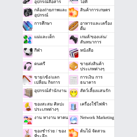
อุปกรณ์สื่อสาร
ไอที
กล้องถ่ายภาพและ
สินค้าการเกษตร
อุปกรณ์
การศึกษา
อาหารและเครื่อง
ดื่ม
แม่และเด็ก
เกมส์/ของเล่น/
สันทนาการ
กีฬา
หนังสือ
ดนตรี
ขายส่งสินค้า
ประเภทต่างๆ
ขาย/เซ้ง/แลก
การเงิน การ
เปลี่ยน กิจการ
ธนาคาร
อุปกรณ์สำนักงาน
สัตว์เลี้ยงแสนรัก
ของสะสม ศิลปะ
เครื่องใช้ไฟฟ้า
ประเภทต่างๆ
งาน หางาน หาคน
Network Marketing
ของชำร่วย / ของ
ต้นไม้ จัดสวน
ที่ระลึก