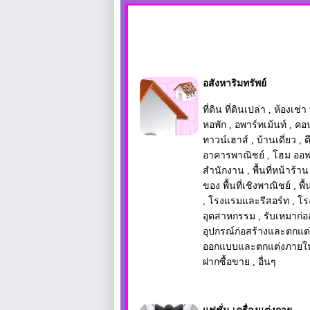
อสังหาริมทรัพย์
ที่ดิน ที่ดินเปล่า
,
ห้องเช่า
หอพัก
,
อพาร์ทเม้นท์
,
คอน
ทาวน์เฮาส์
,
บ้านเดี่ยว
,
ต
อาคารพาณิชย์
,
โฮม ออฟ
สำนักงาน
,
พื้นที่หน้าร้าน
ของ พื้นที่เชิงพาณิชย์
,
พื
,
โรงแรมและรีสอร์ท
,
โร
อุตสาหกรรม
,
รับเหมาก่อ
อุปกรณ์ก่อสร้างและตกแต
ออกแบบและตกแต่งภายใ
ฝากซื้อขาย
,
อื่นๆ