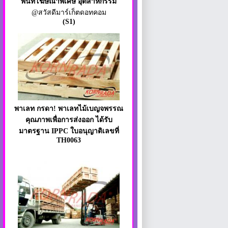
พื้นที่โฆษณาพิเศษ อุตสาหกรรม
@สวัสดีมาร์เก็ตดอทคอม
(S1)
พาเลท กรดา! พาเลทไม้เบญจพรรณ
คุณภาพเพื่อการส่งออก ได้รับ
มาตรฐาน IPPC ใบอนุญาติเลขที่
TH0063