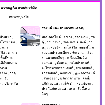
สารบัญเว็บ สวัสดีมาร์เก็ต
หมวดหมู่ทั่วไป
รถยนต์ และ ยานพาหนะต่างๆ
 บ้านเช่า
,
มอร์เตอร์ไซค์
,
รถเก๋ง
,
รถกระบะ
,
รถ
โดมิเนียม
,
ตู้
,
รถบรรทุก
,
รถอเนกประสงค์
,
รถ
ึกแถว
หรู รถสปอร์ต
,
รถโฟร์วีล รถออฟโรด
,
ฟิศ
,
อาคาร
รถยนต์ประเภทอื่นๆ
,
จักรยาน
,
เรือ
,
 พื้นที่ขาย
ยานพาหนะอื่นๆ
,
เครื่องเสียงติด
้นที่สำนักงาน
รถยนต์
,
อู่ซ่อมรถ
,
อะไหล่รถยนต์
,
งงาน
อะไหล่รถจักรยานยนต์
,
ประดับยนต์
,
สร้าง
,
วัสดุ
ยางรถยนต์
,
ล้อแมกซ์
,
gps ติดรถยนต์
่ง
,
รับ
,
สินเชื่อรถ
,
บริการด้านรถ
,
ติดตั้ง
น
,
บริการรับ
แก๊สรถยนต์
,
รถให้เช่า
,
สอนขับรถ
,
ประกันภัยรถยนต์
,
พรบ
,
รับซื้อรถ
,
อื่นๆ