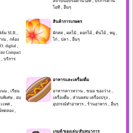
สถาบันอบรมด้านไอที
,
บริการด้าน
ไอที
,
อื่นๆ
สินค้าการเกษตร
ฟิล์ม SLR
,
ผักสด
,
ผลไม้
,
ดอกไม้
,
ต้นไม้
,
หมู
,
ราณ
,
กล้อง
ไก่
,
ปลา
,
อื่นๆ
O. digital
,
้อง Compact
,
บริการ
อาหารและเครื่องดื่ม
ขนม
,
เรียน
อาหารคาวหวาน
,
ขนม ของว่าง
,
ยนพิเศษ
,
อบ
เครื่องดื่ม
,
ส่วนผสม เครื่องปรุง
,
ระเทศ
,
อุปกรณ์ทำอาหาร
,
ร้านอาหาร
,
อื่นๆ
ณ์ทดลอง
,
เกมส์/ของเล่น/สันทนาการ