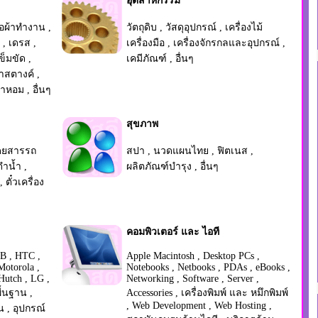
อุตสาหกรรม
ื้อผ้าทำงาน
,
วัตถุดิบ
,
วัสดุอุปกรณ์
,
เครื่องไม้
,
เดรส
,
เครื่องมือ
,
เครื่องจักรกลและอุปกรณ์
,
ข็มขัด
,
เคมีภัณฑ์
,
อื่นๆ
๋าสตางค์
,
้ำหอม
,
อื่นๆ
สุขภาพ
โดยสารรถ
สปา
,
นวดแผนไทย
,
ฟิตเนส
,
ดำน้ำ
,
ผลิตภัณฑ์บำรุง
,
อื่นๆ
,
ตั๋วเครื่อง
คอมพิวเตอร์ และ ไอที
B
,
HTC
,
Apple Macintosh
,
Desktop PCs
,
Motorola
,
Notebooks
,
Netbooks
,
PDAs
,
eBooks
,
Hutch
,
LG
,
Networking
,
Software
,
Server
,
ื้นฐาน
,
Accessories
,
เครื่องพิมพ์ และ หมึกพิมพ์
,
Web Development
,
Web Hosting
,
น
,
อุปกรณ์