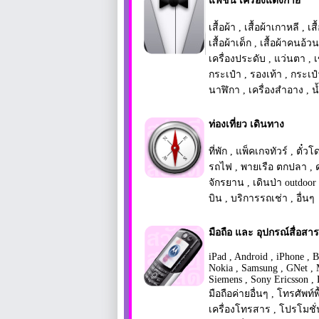
แฟชั่น เครื่องแต่งกาย
เสื้อผ้า
,
เสื้อผ้าเกาหลี
,
เส
เสื้อผ้าเด็ก
,
เสื้อผ้าคนอ้วน
เครื่องประดับ
,
แว่นตา
,
เ
กระเป๋า
,
รองเท้า
,
กระเป
นาฬิกา
,
เครื่องสำอาง
,
น
ท่องเที่ยว เดินทาง
ที่พัก
,
แพ็คเกจทัวร์
,
ตั๋ว
รถไฟ
,
พายเรือ ตกปลา
,
จักรยาน
,
เดินป่า outdoor
บิน
,
บริการรถเช่า
,
อื่นๆ
มือถือ และ อุปกรณ์สื่อสาร
iPad
,
Android
,
iPhone
,
B
Nokia
,
Samsung
,
GNet
,
Siemens
,
Sony Ericsson
,
มือถือค่ายอื่นๆ
,
โทรศัพท์พ
เครื่องโทรสาร
,
โปรโมชั่