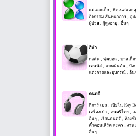
แม่และเด็ก
,
ฟิตเนสและอ
กิจกรรม สันทนาการ
,
อุ
ผู้ป่วย
,
ผู้สูงอายุ
,
อื่นๆ
กีฬา
กอล์ฟ
,
ฟุตบอล
,
บาสเก็
เทนนิส
,
แบดมินตัน
,
ปิง
แต่งกายและอุปกรณ์
,
อื่น
ดนตรี
กีตาร์ เบส
,
เปียโน Key B
เครื่องเป่า
,
ดนตรีไทย
,
เ
อื่นๆ
,
เรียนดนตรี
,
ห้องซ
ตั๋วคอนเสิร์ต ละคร
,
งาน
อื่นๆ