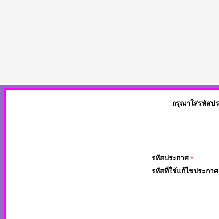
กรุณาใส่รหัสป
รหัสประกาศ
*
รหัสที่ใช้แก้ไขประกา