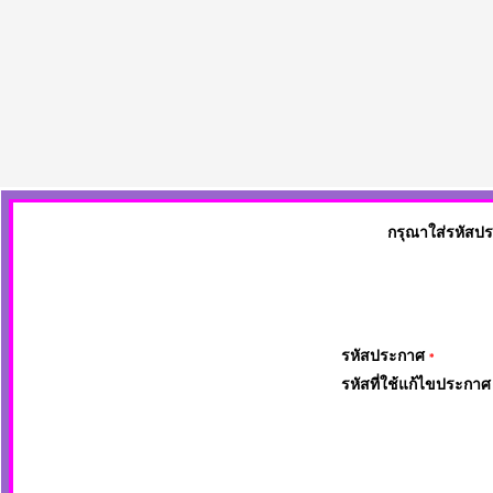
กรุณาใส่รหัสป
รหัสประกาศ
*
รหัสที่ใช้แก้ไขประกา