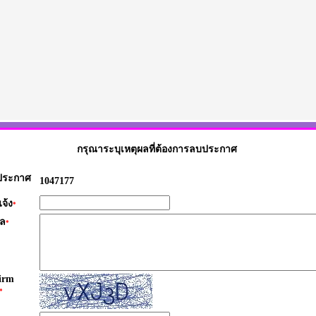
กรุณาระบุเหตุผลที่ต้องการลบประกาศ
ประกาศ
1047177
แจ้ง
*
ผล
*
irm
*