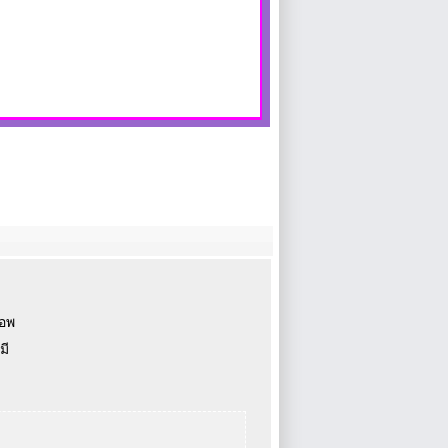
็อพ
มี