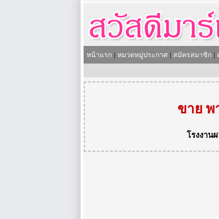
หน้าแรก
|
หมวดหมู่ประกาศ
|
สมัครสมาชิก
|
ขาย พา
โรงงานผ