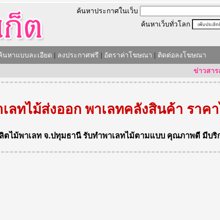
ค้นหาประกาศในเว็บ
ค้นหาเว็บทั่วโลก
ค้นหาแบบละเอียด
|
ลงประกาศฟรี
|
อัตราค่าโฆษณา
|
ติดต่อลงโฆษณา
ข่าวสารสวั
เลทไม้ส่งออก พาเลทคลังสินค้า ราคา
ลิตไม้พาเลท
จ.ปทุมธานี
รับทำพาเลทไม้ตามแบบ
คุณภาพดี มีบริ