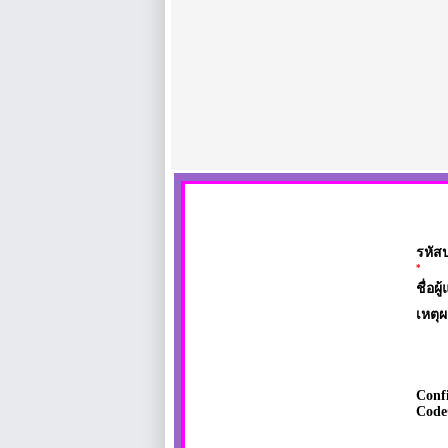
รหัส
*
ชื่อผู้
เหตุ
Conf
Code