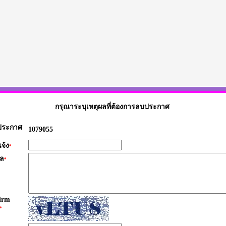
กรุณาระบุเหตุผลที่ต้องการลบประกาศ
ประกาศ
1079055
แจ้ง
*
ผล
*
irm
*