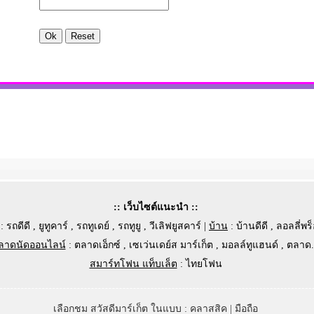
:: เว็บไซต์แนะนำ ::
:
รถดีดี
,
ยูทูคาร์
,
รถทูเดย์
,
รถทูยู
,
วีเลิฟยูสคาร์
|
บ้าน
:
บ้านดีดี
,
ลอลลี่พร
ลาดนัดออนไลน์
:
ตลาดเอ็กซ์
,
เซเว่นเดย์ส มาร์เก็ต
,
มอลล์ทูแฮนด์
,
ตลาด.
สมาร์ทโฟน แท็บเล็ต
:
ไทยโฟน
เลือกชม สวัสดีมาร์เก็ต ในแบบ :
คลาสสิค
|
มือถือ