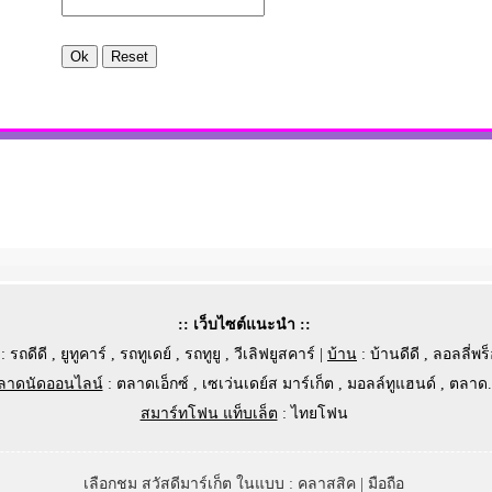
:: เว็บไซต์แนะนำ ::
:
รถดีดี
,
ยูทูคาร์
,
รถทูเดย์
,
รถทูยู
,
วีเลิฟยูสคาร์
|
บ้าน
:
บ้านดีดี
,
ลอลลี่พร
ลาดนัดออนไลน์
:
ตลาดเอ็กซ์
,
เซเว่นเดย์ส มาร์เก็ต
,
มอลล์ทูแฮนด์
,
ตลาด.
สมาร์ทโฟน แท็บเล็ต
:
ไทยโฟน
เลือกชม สวัสดีมาร์เก็ต ในแบบ :
คลาสสิค
|
มือถือ