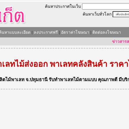
ค้นหาประกาศในเว็บ
ค้นหาเว็บทั่วโลก
ค้นหาแบบละเอียด
|
ลงประกาศฟรี
|
อัตราค่าโฆษณา
|
ติดต่อลงโฆษณา
ข่าวสารสวัส
เลทไม้ส่งออก พาเลทคลังสินค้า ราคา
ลิตไม้พาเลท
จ.ปทุมธานี
รับทำพาเลทไม้ตามแบบ
คุณภาพดี มีบริ