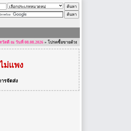
สดี ณ วันที่ 08.08.2026
»
โปรดซื้อขายด้วยความระมัดระวัง และใช้ความรอบคอ
ไม่แพง
การจัดส่ง