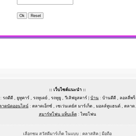
:: เว็บไซต์แนะนำ ::
:
รถดีดี
,
ยูทูคาร์
,
รถทูเดย์
,
รถทูยู
,
วีเลิฟยูสคาร์
|
บ้าน
:
บ้านดีดี
,
ลอลลี่พร
ลาดนัดออนไลน์
:
ตลาดเอ็กซ์
,
เซเว่นเดย์ส มาร์เก็ต
,
มอลล์ทูแฮนด์
,
ตลาด.
สมาร์ทโฟน แท็บเล็ต
:
ไทยโฟน
เลือกชม สวัสดีมาร์เก็ต ในแบบ :
คลาสสิค
|
มือถือ